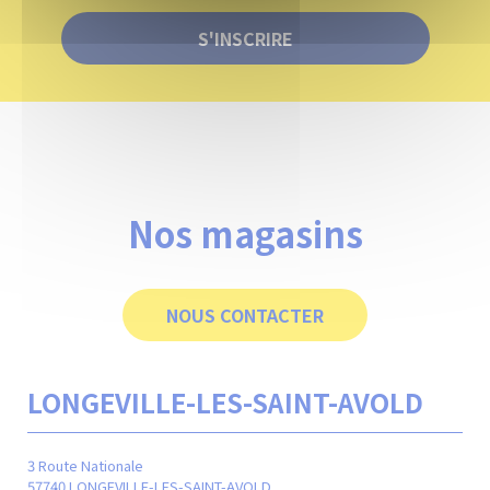
S'INSCRIRE
Nos magasins
NOUS CONTACTER
LONGEVILLE-LES-SAINT-AVOLD
M
3 Route Nationale
24 r
57740 LONGEVILLE-LES-SAINT-AVOLD
570