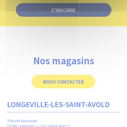
S'INSCRIRE
Nos magasins
NOUS CONTACTER
LONGEVILLE-LES-SAINT-AVOLD
M
3 Route Nationale
24 r
57740 LONGEVILLE-LES-SAINT-AVOLD
570