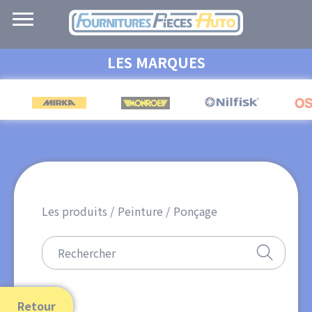
Navigation
principale
Aller
LES MARQUES
au
contenu
principal
Les produits
Peinture
Ponçage
Retour