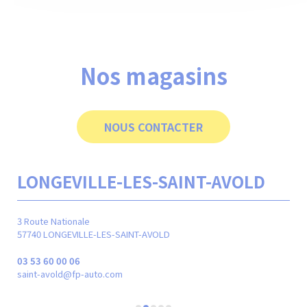
Nos magasins
NOUS CONTACTER
LONGEVILLE-LES-SAINT-AVOLD
M
3 Route Nationale
24 r
57740 LONGEVILLE-LES-SAINT-AVOLD
570
03 53 60 00 06
03 
saint-avold@fp-auto.com
met