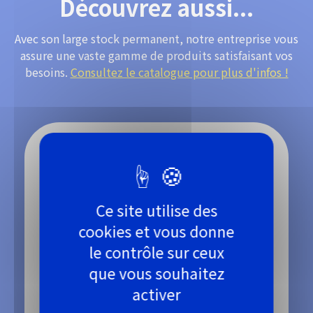
Découvrez aussi...
Avec son large stock permanent, notre entreprise vous
assure une vaste gamme de produits satisfaisant vos
besoins.
Consultez le catalogue pour plus d'infos !
NOS PRODUITS
Ce site utilise des
cookies et vous donne
le contrôle sur ceux
que vous souhaitez
activer
Aérosol