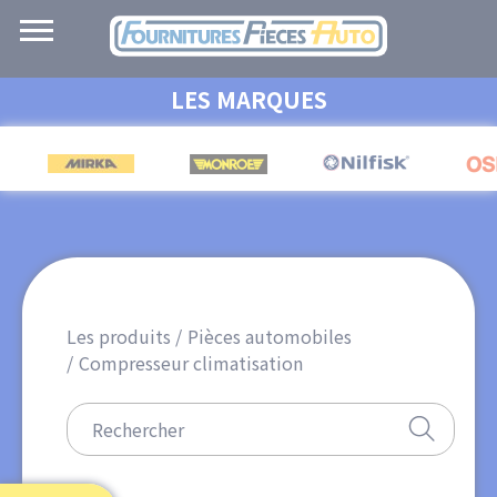
Navigation
principale
Aller
LES MARQUES
au
contenu
principal
Les produits
Pièces automobiles
Compresseur climatisation