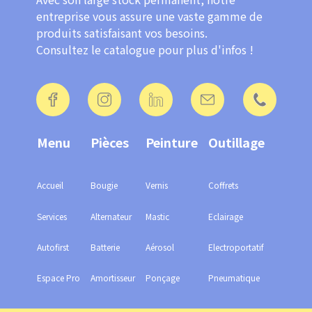
entreprise vous assure une vaste gamme de
produits satisfaisant vos besoins.
Consultez le catalogue pour plus d'infos !
Footer
Menu
Pièces
Peinture
Outillage
SEO
Accueil
Bougie
Vernis
Coffrets
Services
Alternateur
Mastic
Eclairage
Autofirst
Batterie
Aérosol
Electroportatif
Espace Pro
Amortisseur
Ponçage
Pneumatique