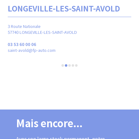
LONGEVILLE-LES-SAINT-AVOLD
M
3 Route Nationale
24 r
57740 LONGEVILLE-LES-SAINT-AVOLD
570
03 53 60 00 06
03 
saint-avold@fp-auto.com
met
Mais encore...
Avec son large stock permanent, notre