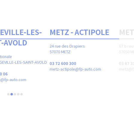
EVILLE-LES-
METZ - ACTIPOLE
MET
T-AVOLD
24 rue des Drapiers
67 b rou
57070 METZ
57050 M
tionale
GEVILLE-LES-SAINT-AVOLD
03 72 600 300
03 87 3
metz-actipole@fp-auto.com
metz@f
0 06
ld@fp-auto.com