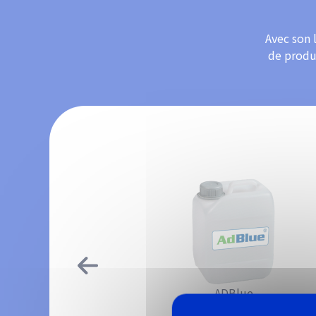
Avec son 
de produi
ADBlue