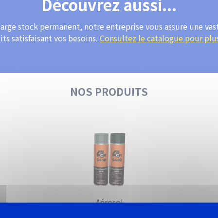
Découvrez aussi...
large stock permanent, notre entreprise vous assure une v
ts satisfaisant vos besoins.
Consultez le catalogue pour plus
NOS PRODUITS
Aérosol