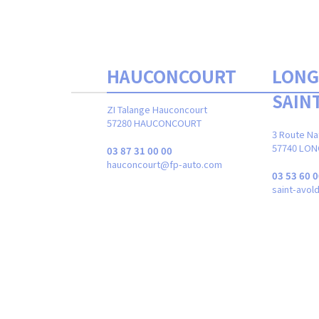
LLE
HAUCONCOURT
LONG
SAIN
ZI Talange Hauconcourt
LE
57280 HAUCONCOURT
3 Route Na
57740 LON
51
03 87 31 00 00
auto.com
hauconcourt@fp-auto.com
03 53 60 0
saint-avo