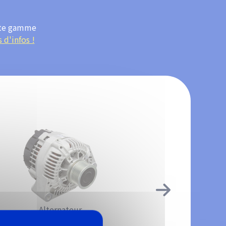
aste gamme
 d'infos !
Alternateur