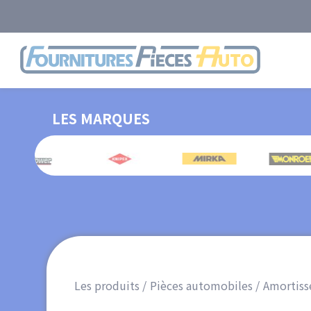
Aller
au
contenu
Logo
principal
LES MARQUES
Les produits
Pièces automobiles
Amortiss