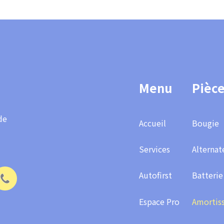
Footer
Menu
Pièc
SEO
de
Accueil
Bougie
!
Services
Alternat
Autofirst
Batterie
Espace Pro
Amortis